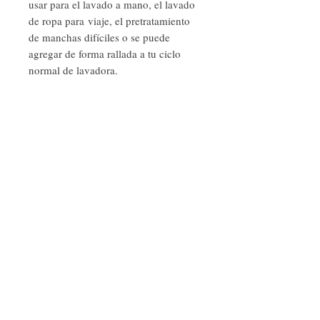
usar para el lavado a mano, el lavado
de ropa para viaje, el pretratamiento
de manchas difíciles o se puede
agregar de forma rallada a tu ciclo
normal de lavadora.
INFORMACIÓN DEL PRODUCTO
Reutilizamos materiales textiles para
embalaje.
NOTA: Usamos Aceites Esenciales Florales
para perfumar el jabón de lavar.
* Vegano
Síguenos
* Aceites esenciales
* Biodegradable y compostable (jabón y
envases)
* Sostenible
littleislandnaturals
nicaragua
@gmail.com
Únete a nuestra lista de correos