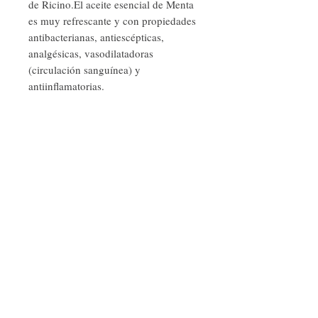
de Ricino.El aceite esencial de Menta
es muy refrescante y con propiedades
antibacterianas, antiescépticas,
analgésicas, vasodilatadoras
(circulación sanguínea) y
antiinflamatorias.
INFORMACIÓN DEL PRODUCTO
Botella de plástico de 1 galón
NOTA: El tamaño de galón es la opción más
ecológica. Recomendado para
rellenar dispensadores de los baños en la
casa, para hoteles, restaurantes, etc.
Síguenos
* Espuma suave.
* Vegano
* Aceites esenciales de alta calidad
* Sin sulfatos
littleislandnaturals
nicaragua
@gmail.com
Únete a nuestra lista de correos