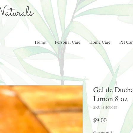
aturals
Home
Personal Care
Home Care
Pet Car
Gel de Ducha
Limón 8 oz
SKU: SHG0018
Price
$9.00
Quantity
*