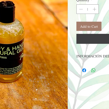
Add to Cart
INFORMACIÓN DE
Botella de plástico PET 
* Espuma muy suave.
* Recomendado para todo
* Vegano
* Aceites esenciales de a
* Sin sulfatos.