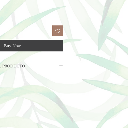
Buy Now
L PRODUCTO
de 8 oz con tapa abatible
 tipo de piel.
lta calidad